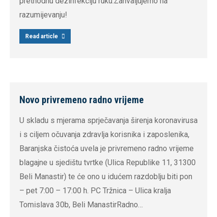
prethodnu dezinfekciju ruku.Zahvaljujemo na
razumijevanju!
Read article
Novo privremeno radno vrijeme
U skladu s mjerama sprječavanja širenja koronavirusa
i s ciljem očuvanja zdravlja korisnika i zaposlenika,
Baranjska čistoća uvela je privremeno radno vrijeme
blagajne u sjedištu tvrtke (Ulica Republike 11, 31300
Beli Manastir) te će ono u idućem razdoblju biti pon
– pet 7:00 – 17:00 h. PC Tržnica – Ulica kralja
Tomislava 30b, Beli ManastirRadno…