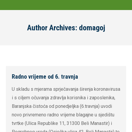
Author Archives:
domagoj
Radno vrijeme od 6. travnja
U skladu s mjerama sprječavanja širenja koronavirusa
i s ciljem očuvanja zdravlja korisnika i zaposlenika,
Baranjska čistoća od ponedjeljka (6.travnja) uvodi
novo privremeno radno vrijeme blagajne u sjedištu
tvrtke (Ulica Republike 11, 31300 Beli Manastir) i
Pogrebnog ureda (Osječka ulica 42, Beli Manastir) te