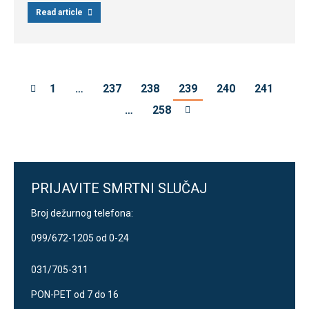
Read article
1
…
237
238
239
240
241
…
258
PRIJAVITE SMRTNI SLUČAJ
Broj dežurnog telefona:
099/672-1205 od 0-24
031/705-311
PON-PET od 7 do 16