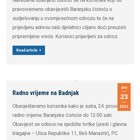
Navedena obavijest odnosi se na korisnike koji su
pravovremeno obavijestili Baranjsku čistoću o
sudjelovanju u ovomjesečnom odvozu te će na
prijavljenu adresu naši djelatnici ciljano doći preuzeti
pripremljene vreće. Korisnici prijavljeni za odvoz…
Read article
pro
Radno vrijeme na Badnjak
23
Obavještavamo korisnike kako je sutra, 24. prosinca,
2021
radno vrijeme Baranjske čistoće do 12:00 sati.
Obavijest se odnosi na sjedište tvrtke (uredi i glavna
blagajna – Ulica Republike 11, Beli Manastir), PC