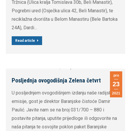
Tržnica (Ulica kralja Tomislava 30b, Beli Manastir),
Pogrebni ured (Osječka ulica 42, Beli Manastir), te
reciklažna dvorišta u Belom Manastiru (Bele Bartoka
24A), Dardi…
Read article
pro
Posljednja ovogodišnja Zelena četvrt
23
U posljednjem ovogodišnjem izdanju naše radijske
2021
emisije, gost je direktor Baranjske čistoće Damir
Paulić. Javite nam se na broj 031/700 – 880 i
postavite pitanja, uputite prijedloge ili odgovorite na
naša pitanja te osvojite poklon paket Baranjske