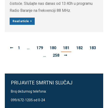
čistoće. Slušajte nas danas od 13:40h u programu
Radio Baranje na frekvenciji 88 MHz.
Read article
1
…
179
180
181
182
183
…
258
PRIJAVITE SMRTNI SLUČAJ
Broj dežurnog telefona:
099/672-1205 od 0-24