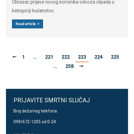
Obrazac prijave novog korisnika odvoza otpada u
kategoriji kućanstvo.
Read article
1
…
221
222
223
224
225
…
258
PRIJAVITE SMRTNI SLUČAJ
Broj dežurnog telefona:
099/672-1205 od 0-24