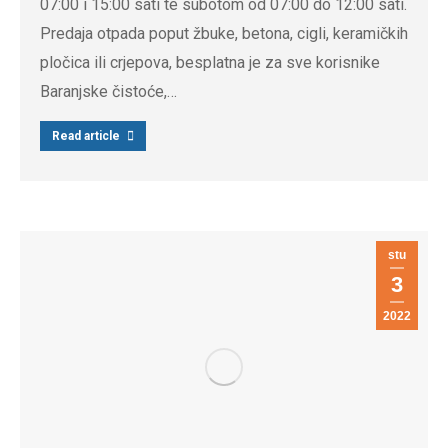
07:00 i 15:00 sati te subotom od 07:00 do 12:00 sati.
Predaja otpada poput žbuke, betona, cigli, keramičkih
pločica ili crjepova, besplatna je za sve korisnike
Baranjske čistoće,…
Read article
stu
3
2022