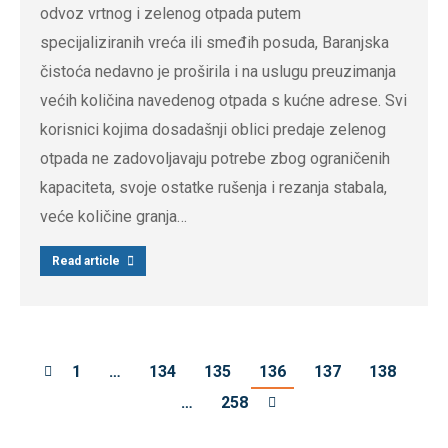
odvoz vrtnog i zelenog otpada putem
specijaliziranih vreća ili smeđih posuda, Baranjska
čistoća nedavno je proširila i na uslugu preuzimanja
većih količina navedenog otpada s kućne adrese. Svi
korisnici kojima dosadašnji oblici predaje zelenog
otpada ne zadovoljavaju potrebe zbog ograničenih
kapaciteta, svoje ostatke rušenja i rezanja stabala,
veće količine granja…
Read article
1
…
134
135
136
137
138
…
258