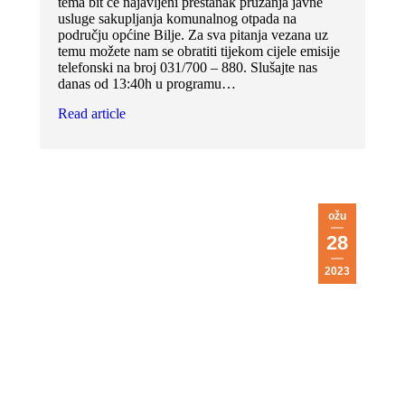
tema bit će najavljeni prestanak pružanja javne
usluge sakupljanja komunalnog otpada na
području općine Bilje. Za sva pitanja vezana uz
temu možete nam se obratiti tijekom cijele emisije
telefonski na broj 031/700 – 880. Slušajte nas
danas od 13:40h u programu…
Read article
ožu
28
2023