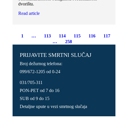
dvorištu.
Read article
1
…
113
114
115
116
117
…
258
PRIJAVITE SMRTNI SLUČAJ
Broj dežurnog telefona:
099/672-1205 od 0-24
031/705-311
PON-PET od 7 do 16
SUB od 9 do 15
Detaljne upute u vezi smrtnog slučaja