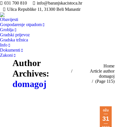
031 700 810
info@baranjskacistoca.hr
Ulica Republike 11, 31300 Beli Manastir
Obavijesti
Gospodarenje otpadom
Groblja
Gradski prijevoz
Gradska tržnica
Info
Dokumenti
Zakoni
Author
You are here:
Home
Archives:
Article author
domagoj
(Page 115)
domagoj
ožu
31