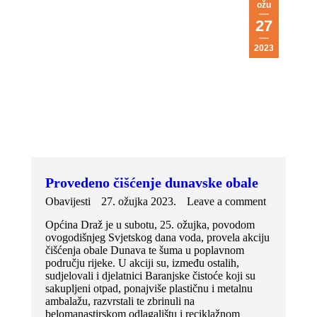
ožu
27
2023
Provedeno čišćenje dunavske obale
Obavijesti
27. ožujka 2023.
Leave a comment
Općina Draž je u subotu, 25. ožujka, povodom
ovogodišnjeg Svjetskog dana voda, provela akciju
čišćenja obale Dunava te šuma u poplavnom
području rijeke. U akciji su, između ostalih,
sudjelovali i djelatnici Baranjske čistoće koji su
sakupljeni otpad, ponajviše plastičnu i metalnu
ambalažu, razvrstali te zbrinuli na
belomanastirskom odlagalištu i reciklažnom