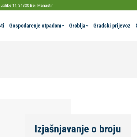
ublike 11, 31300 Beli Manastir
ti
Gospodarenje otpadom
Groblja
Gradski prijevoz
j
Izjašnjavanje o broju