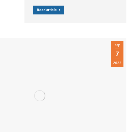
Read article
srp
7
2022