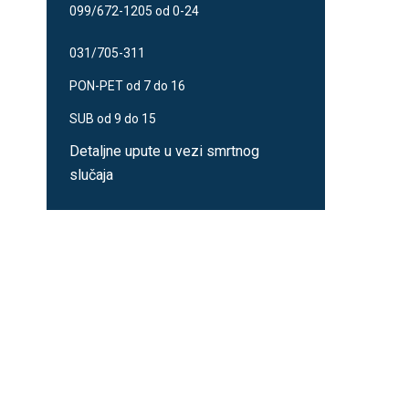
099/672-1205 od 0-24
031/705-311
PON-PET od 7 do 16
SUB od 9 do 15
Detaljne upute u vezi smrtnog
slučaja