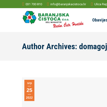
031 700 810
info@baranjskacistoca.hr
Ulica Rep
Obavijes
Author Archives:
domago
srp
25
2022