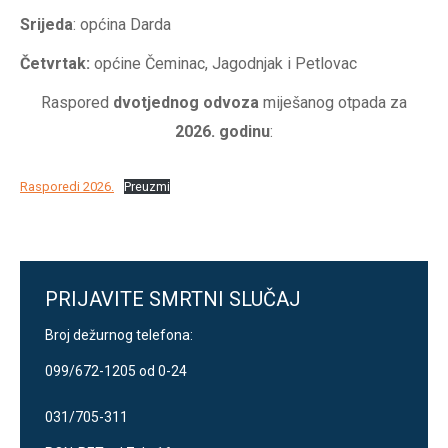
Srijeda
: općina Darda
Četvrtak:
općine Čeminac, Jagodnjak i Petlovac
Raspored
dvotjednog odvoza
miješanog otpada za
2026. godinu
:
Rasporedi 2026.
Preuzmi
PRIJAVITE SMRTNI SLUČAJ
Broj dežurnog telefona:
099/672-1205 od 0-24
031/705-311