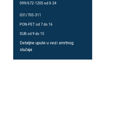
099/672-1205 od 0-24
031/705-311
PON-PET od 7 do 16
SUB od 9 do 15
Detaljne upute u vezi smrtnog
slučaja