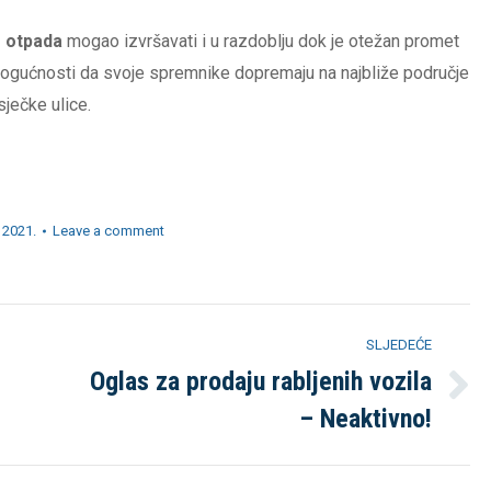
 otpada
mogao izvršavati i u razdoblju dok je otežan promet
mogućnosti da svoje spremnike dopremaju na najbliže područje
ječke ulice.
 2021.
Leave a comment
SLJEDEĆE
Oglas za prodaju rabljenih vozila
Sljedeća
– Neaktivno!
objava