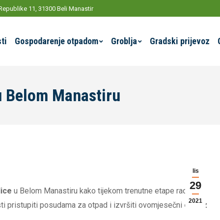
Republike 11, 31300 Beli Manastir
ti
Gospodarenje otpadom
Groblja
Gradski prijevoz
u Belom Manastiru
lis
29
ice
u Belom Manastiru kako tijekom trenutne etape radova,
2021
ti pristupiti posudama za otpad i izvršiti ovomjesečni
odvoz