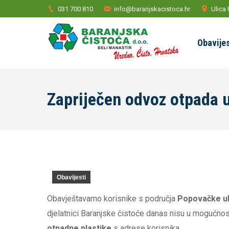
031 700 810
info@baranjskacistoca.hr
Ulica 
Obavijes
Zapriječen odvoz otpada 
Obavijesti
Obavještavamo korisnike s područja
Popovačke ul
djelatnici Baranjske čistoće danas nisu u mogućnos
otpadne plastike
s adrese korisnika.