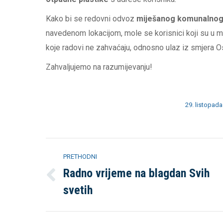
Kako bi se redovni odvoz
miješanog komunalnog
navedenom lokacijom, mole se korisnici koji su u 
koje radovi ne zahvaćaju, odnosno ulaz iz smjera Os
Zahvaljujemo na razumijevanju!
29. listopada
Post
PRETHODNI
navigation
Radno vrijeme na blagdan Svih
Previous
svetih
post: