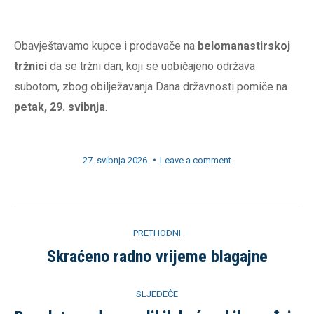
Obavještavamo kupce i prodavače na
belomanastirskoj
tržnici
da se tržni dan, koji se uobičajeno održava
subotom, zbog obilježavanja Dana državnosti pomiče na
petak, 29. svibnja
.
27. svibnja 2026.
Leave a comment
Post
PRETHODNI
navigation
Skraćeno radno vrijeme blagajne
Previous
post:
SLJEDEĆE