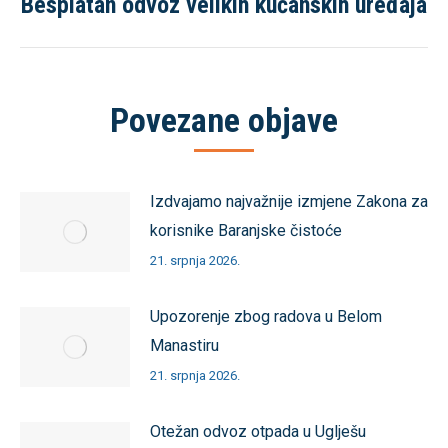
Besplatan odvoz velikih kućanskih uređaja
Sljedeća
objava
Povezane objave
Izdvajamo najvažnije izmjene Zakona za
korisnike Baranjske čistoće
21. srpnja 2026.
Upozorenje zbog radova u Belom
Manastiru
21. srpnja 2026.
Otežan odvoz otpada u Uglješu