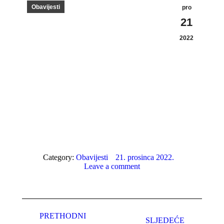
Obavijesti
pro
21
2022
Category:
Obavijesti
21. prosinca 2022.
Leave a comment
Post
PRETHODNI
navigation
SLJEDEĆE