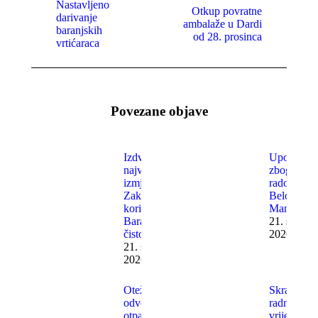
Nastavljeno
Otkup povratne
darivanje
Previous
Sljedeća
ambalaže u Dardi
baranjskih
post:
objava
od 28. prosinca
vrtićaraca
Povezane objave
Izdvajamo
Upozorenj
najvažnije
zbog
izmjene
radova u
Zakona za
Belom
korisnike
Manastiru
Baranjske
21. srpnja
čistoće
2026.
21. srpnja
2026.
Otežan
Skraćeno
odvoz
radno
otpada
vrijeme