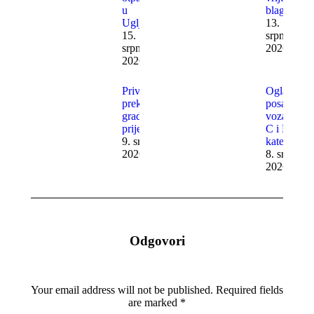
u
blagajne
Uglješu
13.
15.
srpnja
srpnja
2026.
2026.
Privremeni
Oglas za
prekid
posao –
gradskog
vozač/ica
prijevoza
C i D
9. srpnja
kategorije
2026.
8. srpnja
2026.
Odgovori
Your email address will not be published. Required fields
are marked
*