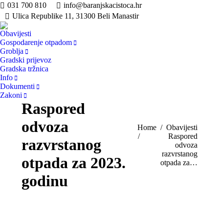
031 700 810
info@baranjskacistoca.hr
Ulica Republike 11, 31300 Beli Manastir
Obavijesti
Gospodarenje otpadom
Groblja
Gradski prijevoz
Gradska tržnica
Info
Dokumenti
Zakoni
Raspored
odvoza
You are here:
Home
Obavijesti
Raspored
razvrstanog
odvoza
razvrstanog
otpada za 2023.
otpada za…
godinu