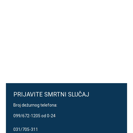
Consectetur euismod odio
Donec ut elit non enim varius vehicula quis a
sapien. Etiam fermentum erat eleifend quis.
View project
PRIJAVITE SMRTNI SLUČAJ
Broj dežurnog telefona:
099/672-1205 od 0-24
031/705-311