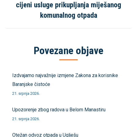
cijeni usluge prikupljanja miješanog
Sljedeća
objava
komunalnog otpada
Povezane objave
Izdvajamo najvažnije izmjene Zakona za korisnike
Baranjske čistoće
21. srpnja 2026.
Upozorenje zbog radova u Belom Manastiru
21. srpnja 2026.
Otežan odvoz otpada u Uglješu