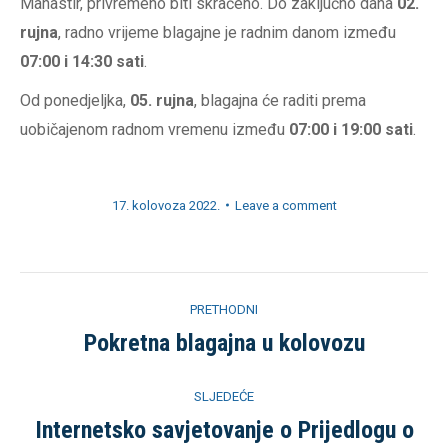
Manastir, privremeno biti skraćeno. Do zaključno dana
02.
rujna
, radno vrijeme blagajne je radnim danom između
07:00 i 14:30 sati
.
Od ponedjeljka,
05. rujna
, blagajna će raditi prema
uobičajenom radnom vremenu između
07:00 i 19:00 sati
.
17. kolovoza 2022.
Leave a comment
Post
PRETHODNI
navigation
Pokretna blagajna u kolovozu
Previous
post:
SLJEDEĆE
Internetsko savjetovanje o Prijedlogu o