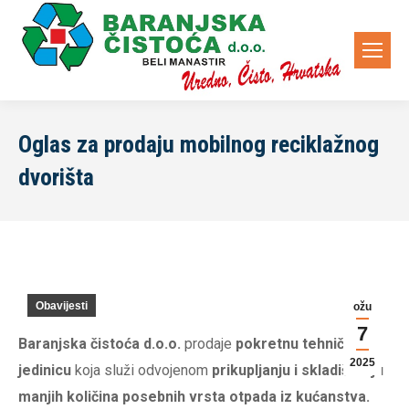
Oglas za prodaju mobilnog reciklažnog
dvorišta
Obavijesti
ožu
7
Baranjska čistoća d.o.o.
prodaje
pokretnu tehničku
2025
jedinicu
koja služi odvojenom
prikupljanju i skladištenju
manjih količina posebnih vrsta otpada iz kućanstva.