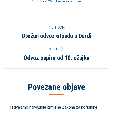
7. ožujka 2025.
Leave a comment
Post
PRETHODNI
navigation
Otežan odvoz otpada u Dardi
Previous
post:
SLJEDEĆE
Odvoz papira od 10. ožujka
Sljedeća
objava
Povezane objave
Izdvajamo najvažnije izmjene Zakona za korisnike