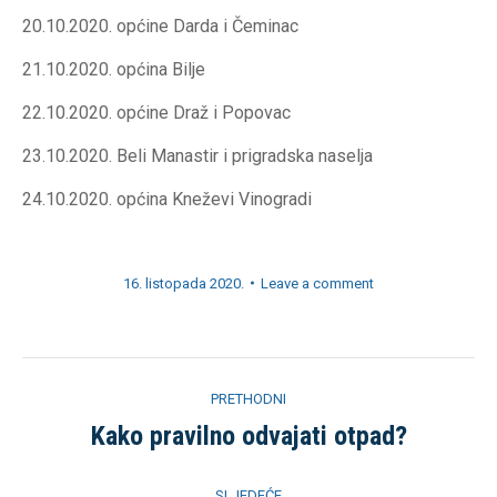
20.10.2020. općine Darda i Čeminac
21.10.2020. općina Bilje
22.10.2020. općine Draž i Popovac
23.10.2020. Beli Manastir i prigradska naselja
24.10.2020. općina Kneževi Vinogradi
16. listopada 2020.
Leave a comment
Post
PRETHODNI
navigation
Kako pravilno odvajati otpad?
Previous
post:
SLJEDEĆE