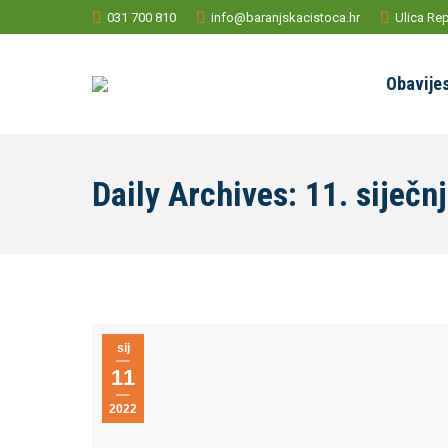
031 700 810
info@baranjskacistoca.hr
Ulica Rep
Obavijes
Daily Archives:
11. siječn
sij
11
2022