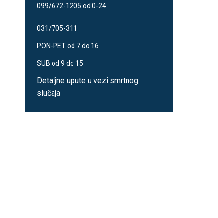
099/672-1205 od 0-24
031/705-311
PON-PET od 7 do 16
SUB od 9 do 15
Detaljne upute u vezi smrtnog
slučaja