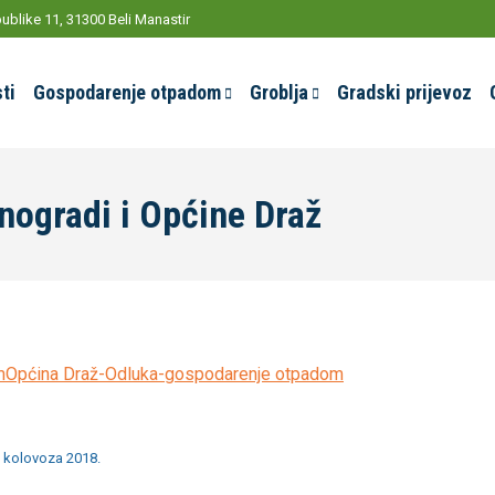
ublike 11, 31300 Beli Manastir
ti
Gospodarenje otpadom
Groblja
Gradski prijevoz
nogradi i Općine Draž
m
Općina Draž-Odluka-gospodarenje otpadom
. kolovoza 2018.