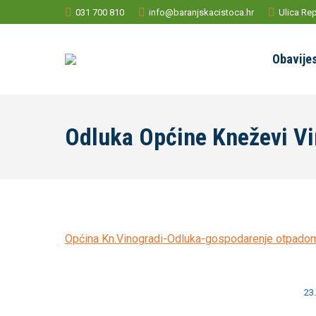
031 700 810
info@baranjskacistoca.hr
Ulica Rep
Obavijes
Odluka Općine Kneževi Vi
Općina Kn.Vinogradi-Odluka-gospodarenje otpado
23