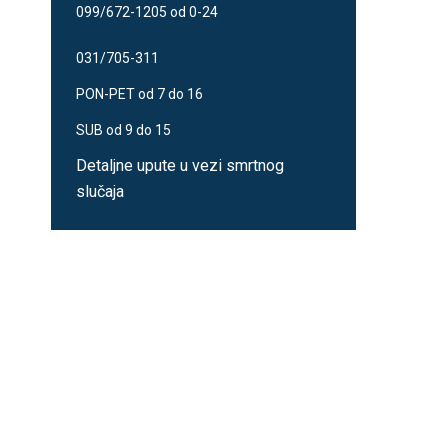
099/672-1205 od 0-24
031/705-311
PON-PET od 7 do 16
SUB od 9 do 15
Detaljne upute u vezi smrtnog
slučaja