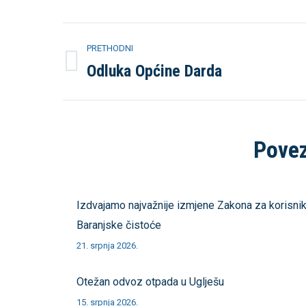
Post
PRETHODNI
navigation
Odluka Općine Darda
Previous
post:
Povez
Izdvajamo najvažnije izmjene Zakona za korisni
Baranjske čistoće
21. srpnja 2026.
Otežan odvoz otpada u Uglješu
15. srpnja 2026.